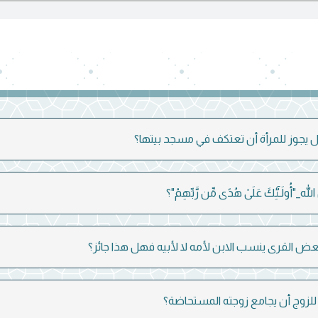
ه_"أُولَـٰٓئِكَ عَلَىٰ هُدًى مِّن رَّبِّهِمْ"؟
 القرى ينسب الابن لأمه لا لأبيه فهل هذا جائز؟
لزوج أن يجامع زوجته المستحاضة؟