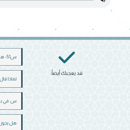
س51- هل يجوز للمرأة أن تعتكف في مسجد بيتها؟
قد يعجبك أيضاً:
لماذا قال الل
س: في بعض
هل يجوز ل