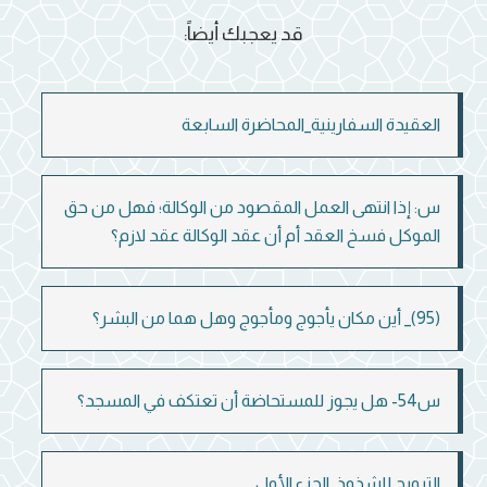
قد يعجبك أيضاً:
العقيدة السفارينية_المحاضرة السابعة
س: إذا انتهى العمل المقصود من الوكالة؛ فهل من حق
الموكل فسخ العقد أم أن عقد الوكالة عقد لازم؟
(95)_ أين مكان يأجوج ومأجوج وهل هما من البشر؟
س54- هل يجوز للمستحاضة أن تعتكف في المسجد؟
الترويج للشذوذ_الجزء الأول