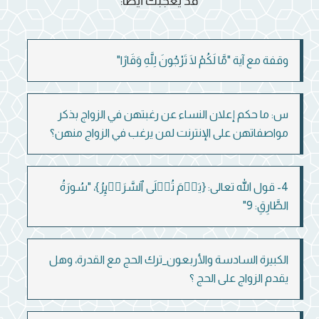
قد يعجبك أيضاً:
وقفة مع آية "مَّا لَكُمْ لَا تَرْجُونَ لِلَّهِ وَقَارًا"
س: ما حكم إعلان النساء عن رغبتهن في الزواج بذكر
مواصفاتهن على الإنترنت لمن يرغب في الزواج منهن؟
4- قول الله تعالى: {یَوۡمَ تُبۡلَى ٱلسَّرَاۤىِٕرُ}، "سُورَةُ
الطَّارِقِ: 9"
الكبيرة السادسة والأربعون_ترك الحج مع القدرة، وهل
يقدم الزواج على الحج ؟