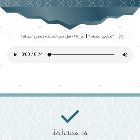

"فتاوى الصيام"
س48- هل بلع النخامة يبطل الصيام؟
قد يعجبك أيضاً: