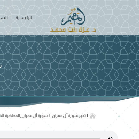
الرئيسية
السير
س

تدبر سورة آل عمران
سورة آل عمران_المحاضرة الخامس