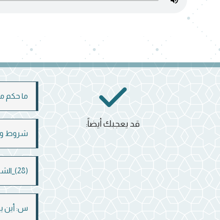
ما حكم من
قد يعجبك أيضاً:
شروط وجو
(28)_الشرك الأصغر
س: أين يقو