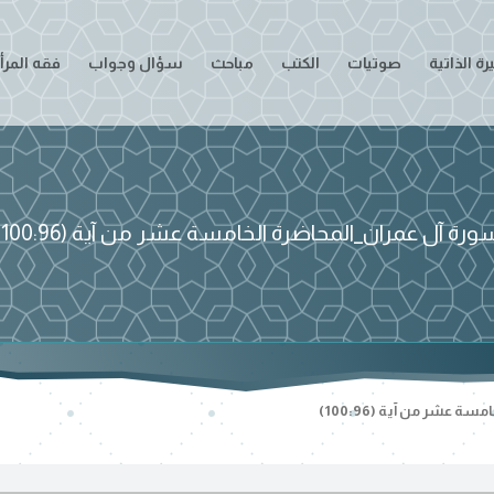
ة الذاتية
صوتيات
الكتب
مباحث
سؤال وجواب
فقه المرأ
ورة آل عمران_المحاضرة الخامسة عشر من آية (100:96)
ة عشر من آية (100:96)