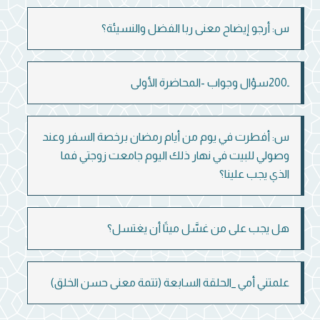
س: أرجو إيضاح معنى ربا الفضل والنسيئة؟
ـ200سؤال وجواب -المحاضرة الأولى
س: أفطرت في يوم من أيام رمضان برخصة السفر وعند
وصولي للبيت في نهار ذلك اليوم جامعت زوجتي فما
الذي يجب علينا؟
هل يجب على من غسَّل ميتًا أن يغتسل؟
علمتني أمي _الحلقة السابعة (تتمة معنى حسن الخلق)