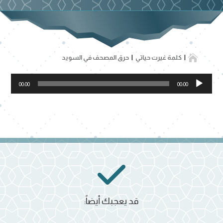

كلمة غيرت حياتي
حرق المصحف في السويد
مشغل
00:00
00:00
الصوت
قد يعجبك أيضاً: