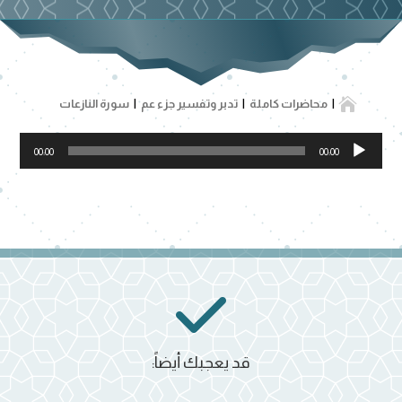

محاضرات كاملة
تدبر وتفسير جزء عم
سورة النازعات
مشغل
00:00
00:00
الصوت
قد يعجبك أيضاً: