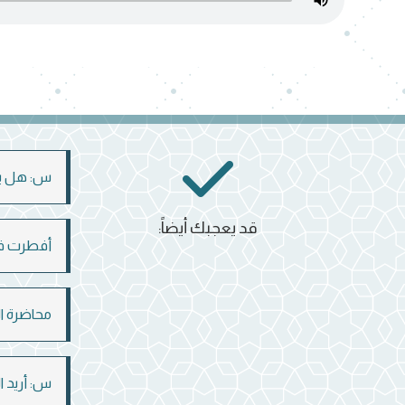
س: هل يجو
قد يعجبك أيضاً:
أفطرت في 
محاضرة ال
س: أريد ا