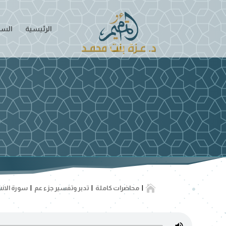
الرئيسية
السير

محاضرات كاملة
تدبر وتفسير جزء عم
سورة الان