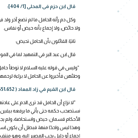
قال ابن حزم فى المحلى [1/ 404]:
وكل دم رأته الحامل ما لم تضع آخر ولد فى
ولا حائض، ولا إجماع بأنه حيض أو نفاس.
ثانيًا: القائلون بأن الحامل تحيض:
قال ابن عبد البر في التمهيد لما في الموطأ من
“وليس في قوله عليه السلام لا توطأ حام
وطئهن فأخبروا عن الحامل لا براءة لرحمها 
قال ابن القيم في زاد المعاد ( 5/651،652 ،653) في معرض ذكره لأدلة من قال بأن الحامل تحيض:
“لا نزاع أن الحامل قد ترى الدم على عادتها
نستصحب حكمه حتى يأتي ما يرفعه بيقين. وا
الأحكام قسمان: حيض واستحاضة، ولم يجعل له
وهذا ليس واحدًا منها، فبطل أن يكون است
إجماع أو دليل يجب المصير إليه، وهو منتف.