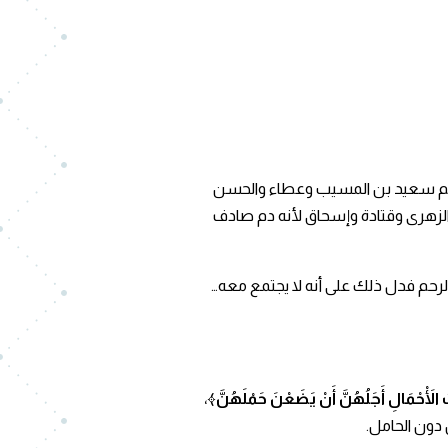
منهم سعيد بن المسيب وعطاء والحسن
 الزهرى وقتادة وإسحاق لأنه دم صادف
الرحم فدل ذلك على أنه لا يجتمع معه…
 الْأَحْمَالِ أَجَلُهُنَّ أَنْ يَضَعْنَ حَمْلَهُنَّ﴾
،
ل دون الحامل.