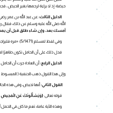
حيضة؛ إذ لا براءة لرحمها بغير الحيض ، فج
الدليل الثالث:
عن عبد الله بن عمر رضي
الله صلى الله عليه وسلم عن ذلك، فقال ر
أمسك بعد، وإن شاء طلق قبل أن يمس، ف
وفي لفظ لمسلم (5/1471): «مره فليراجعها، ثم ليطلقها طاهرًا، أو حاملًا».
فدل ذلك على أن الحامل تكون طاهرًا لا
الدليل الرابع:
أن العادة جرت أن الحامل لا
وإلى هذا القول ذهب الحنفية ( المبسوط 2/ 34 )، وبعض الشافعية ( روضة الطالبين 1/174)، والحنابلة ( المغنى 1/ 262)، وابن حزم ( المحلى 1/ 404).
القول الثاني:
أنها تحيض، وفى هذه الحا
قوله تعالى:
{وَيَسْأَلُونَكَ عَنِ الْمَحِيضِ 
وهذه الآية عامة، تعم ما كان في الحمل أو