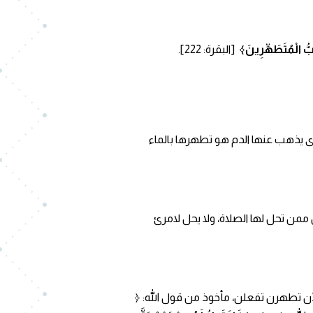
حِبُّ الْمُتَطَهِّرِينَ﴾
[البقرة: 222].
الذى يذهب عنها الدم هو تطهرها بالماء
 ممن تحل لها الصلاة، ولا يحل لامرئ
أن تطهرن تفعلن، مأخوذ من قول الله: ﴿