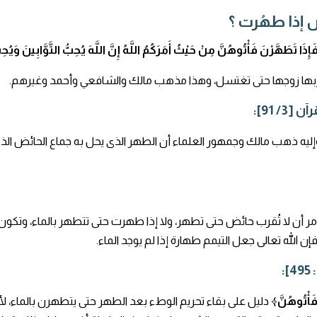
ض إذا طهُرت ؟
ِذَا تَطَهَّرْنَ فَأْتُوهُنَّ مِنْ حَيْثُ أَمَرَكُمُ اللَّهُ إِنَّ اللَّهَ يُحِبُّ التَّوَّابِينَ وَيُ
قربها زوجها حتى تغتسل، وهذا مذهب مالك والشافعي وأحمد وغيرهم.
/ 91]:
بالماء، وإليه ذهب مالك وجمهور العلماء أن الطهر الذى يحل به جماع الحائض 
أمر أن لا تُقرب حائض حتى تطهر، ولا إذا طهرت حتى تتطهر بالماء، وتكون
إن الله تعالى جعل التيمم طهارة إذا لم يوجد الماء.
فَأْتُوهُنَّ﴾
دليل على بقاء تحريم الوطء بعد الطهر حتى يتطهرن بالماء، ل