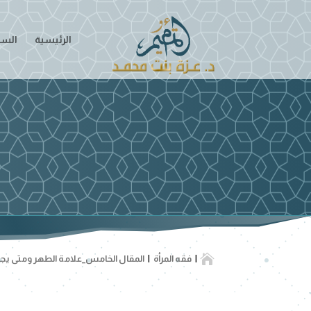
الرئيسية
السير

فقه المرأة
المقال الخامس_علامة الطهر ومتى يجوز