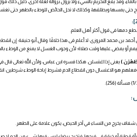
بالماء، وقد يقع التحريم بالشيء ولا يزول بزواله لعلة أخرى، دليل ذلك قول
وج حتى يمسها ويطلقها، وكذلك لا تحل الحائض للوطء بالطهر حتى تغتس
طع دمها فى قول أكثر أهل العلم.
أحمد بن محمد المروزى: لا أعلم فى هذا خلافًا. وقال أبو حنيفة: إن انق
مم أو يمضى عليها وقت صلاة؛ لأن وجوب الغسل لا يمنع من الوطء بالجن
َطْهُرْنَ )
يعنى إذا اغتسلن. هكذا فسره ابن عباس، ولأن الله تعالى قال فى الآية: (
فعلهم هو الاغتسال دون انقطاع الدم فشرط إباحة الوطء شرطين: انقطاع 
ض:
 شفاف يخرج من النساء في آخر الحيض، يكون علامة على الطهر.
رأة قطنة أو خرقة في فرجها، فتخرج بيضاء ليس فيها شيء من الدم لا صفر