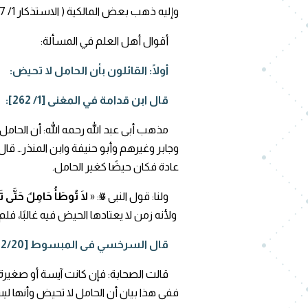
وإليه ذهب بعض المالكية ( الاستذكار 1/ 327)، وبعض الشافعية (روضة الطالبين 1/174).
أقوال أهل العلم في المسألة:
أولًا: القائلون بأن الحامل لا تحيض:
قال ابن قدامة في المغنى [1/ 262]:
مذهب أبى عبد الله رحمه الله: أن الحام
وجابر وغيرهم وأبو حنيفة وابن المنذر… قا
عادة فكان حيضًا كغير الحامل.
ولنا: قول النبى ﷺ: «
لَا تُوطَأُ حَامِلٌ حَتَّى تَ
ولأنه زمن لا يعتادها الحيض فيه غالبًا، فلم 
قال السرخسي فى المبسوط [2/20]:
قالت الصحابة: فإن كانت آيسة أو صغيرة 
ففى هذا بيان أن الحامل لا تحيض وأنها ليست 