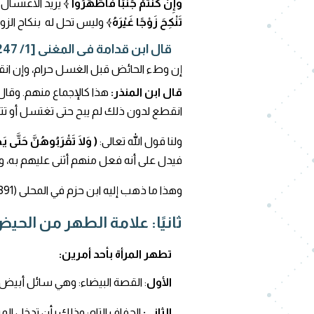
وَإِنْ كُنْتُمْ جُنُبًا فَاطَّهَّرُوا ﴾
يريد الاغتسال 
تَنْكِحَ زَوْجًا غَيْرَهُ﴾
وليس تحل له بنكاح الز
قال ابن قدامة فى المغنى [1/ 247]:
إن وطء الحائض قبل الغسل حرام، وإن انق
قال ابن المنذر:
هذا كالإجماع منهم. وقال 
انقطع لدون ذلك لم يبح حتى تغتسل أو تتي
ولنا قول الله تعالى:
( وَلَا تَقْرَبُوهُنَّ حَتَّى ي
فيدل على أنه فعل منهم أثنى عليهم به، و
وهذا ما ذهب إليه ابن حزم في المحلى (1/391) مسألة (256).
ثانيًا: علامة الطهر من الحي
تطهر المرأة بأحد أمرين:
الأول
: القصة البيضاء: وهي سائل أبيض
الثاني:
الجفاف التام: وذلك بأن تدخل الم