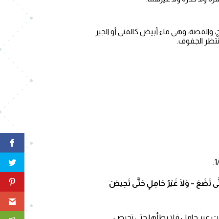
، والقصة: وهي ماء أبيض كالمني أو الجير
تنتظر الجفوف.
َى تَضَعَ – وَلَا غَيْرُ حَامِلٍ حَتَّى تَحِيضَ
كانت غير حامل فلا يطأها حتى تحيض