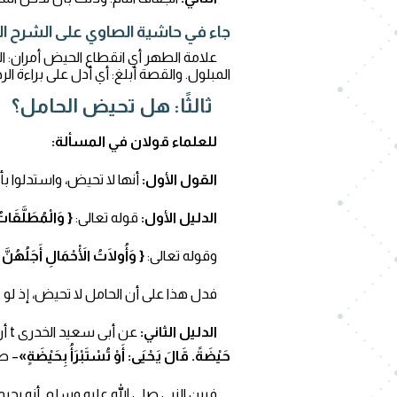
جاء في حاشية الصاوي على الشرح الصغير( 
علامة الطهر أي انقطاع الحيض أمران: الج
المبلول. والقصة أبلغ: أي أدل على براءة ا
ثالثًا: هل تحيض الحامل؟
للعلماء قولان في المسألة:
القول الأول:
أنها لا تحيض، واستدلوا بأد
الدليل الأول:
قوله تعالى:
{ وَالْمُطَلَّقَاتُ
وقوله تعالى:
{ وَأُولَاتُ الْأَحْمَالِ أَجَلُهُنّ
فدل هذا على أن الحامل لا تحيض، إذ لو كان
الدليل الثاني:
عن أبى سعيد الخدرى t أن رسول الله ﷺ قال فى سبى أوطاس:
حَيْضَةً. قَالَ يَحْيَى: أَوْ تُسْتَبْرَأُ بِحَيْضَةٍ»
– صحيح أ
فبين النبي صلى الله عليه وسلم أنه يحرم 