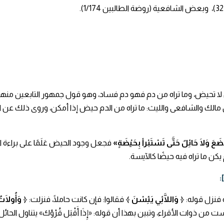
ل لا تحيض، وما تراه من دم فهو دم فساد، وهو قول جمهور التابعين 
ل مالك والشافعى والليث: ما تراه من الدم حيض إذا أمكن، وروى ذلك عن
ضَعَ وَلَا حَائِلٌ حَتَّى تَسْتَبْرأ بِحَيْضَةٍ»
فجعل وجود الحيض عَلَمًا على براءة 
يكن ما تراه فيه حيضًا كالآيسة.
فنزل قوله:
﴿ وَاللَّائِي يَئِسْنَ ﴾
فقالوا: فإن كانت حاملًا، فنزلت:
﴿ وَأُولَاتُ
من ذوات الأقراء، وتبين بهذا أن قوله: «إِذَا أَقْبَل قُرْؤك» يتناول الحائ