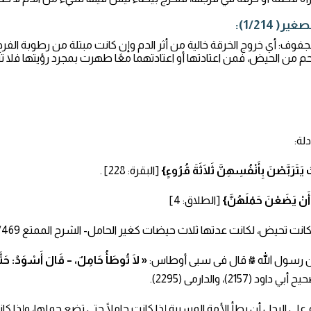
1/214):
فوف: أي خروج الخرقة خالية من أثر الدم وإن كانت مبتلة من رطوبة الفرج
لرحم من الحيض، فمن اعتادتها أو اعتادتهما معًا طهرت بمجرد رؤيتها فلا 
لة:
 يَتَرَبَّصْنَ بِأَنْفُسِهِنَّ ثَلَاثَةَ قُرُوءٍ}
[البقرة: 228] .
َ أَنْ يَضَعْنَ حَمْلَهُنَّ}
[الطلاق: 4]
ت تحيض، لكانت عدتها ثلاث حيضات كغير الحامل- الشرح الممتع 1/469.
« لَا تُوطَأُ حَامِلٌ، – قَالَ أَسْوَدُ: حَتّ
بي داود (2157)، والدارمى (2295).
على الرجل أن يطأ الأمة المسبية إذا كانت حاملًا حتى تضع حملها، وإذا 