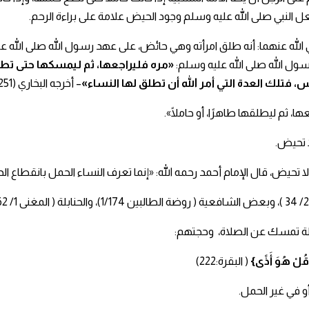
عل النبي صلى الله عليه وسلم وجود الحيض علامة على براءة الرحم.
 الله عنهما: أنه طلق امرأته وهي حائض، على عهد رسول الله صلى الل
سول الله صلى الله عليه وسلم:
«مره فليراجعها، ثم ليمسكها حتى تط
تلك العدة التي أمر الله أن تطلق لها النساء»
– أخرجه البخاري (5251)، ومسلم (1471).
 تحيض.
 تحيض، قال الإمام أحمد رحمه الله: «إنما تعرف النساء الحمل بانقطاع الدم»- 
لة تمسك عن الصلاة، وحجتهم:
قُلْ هُوَ أَذًى}
( البقرة:222)
 في غير الحمل.