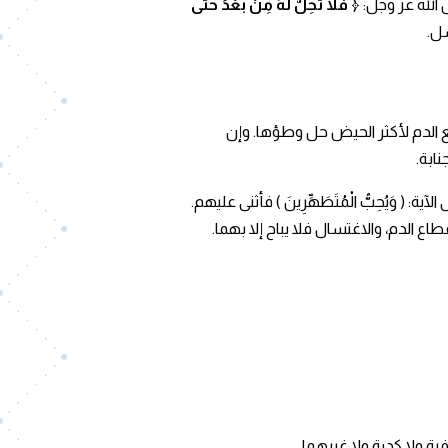
 الله عز وجل:
﴿ فَلَا تَحِلُّ لَهُ مِنْ بَعْدُ حَتَّى
ل.
طع الدم لأكثر الحيض حل وطؤها. وإن
ابة.
 وَيُحِبُّ الْمُتَطَهِّرِينَ ) فأثنى عليهم.
الدم، والاغتسال فلا يباح إلا بهما.
ة ولا كدرة ولا غيرهما.