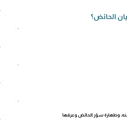
يان الحائض؟
منه، وطهارة سؤر الحائض وعرقها