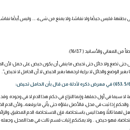
 بطنها، فليس حيضًا ولا نفاسًا، ولا يمنع من شىء، ….. وليس أيضًا نفا
 المعاني والأسانيد ( 16/87):
ل حتى تضع ولا حائل حتى تحيض ما ينفي أن يكون حيض على حمل؛ لأن الح
بغير الوضع والحائل لا براءة لرحمها بغير الحيض لا أن الحامل لا تحيض”.
، لا سيما في أول حملها، وإنما النزاع في حكم هذا الدم لا في وجوده. وقد
لحكم إذا ثبت في محل، فالأصل بقاؤه حتى يأتي ما يرفعه،…ولأن الدم الخا
ما ثالثًا، وهذا ليس باستحاضة، فإن الاستحاضة: الدم المطبق، والزائد ع
حاضة، فهو حيض، .. ولا يمكنكم إثبات قسم ثالث في هذا المحل، وجعله دم