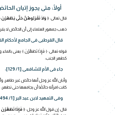
أولًا: متى يجوز إتيان الحائ
قال تعالى:
﴿ وَلَا تَقْرَبُوهُنَّ حَتَّى يَطْهُرْنَ فَإ
ذهب جمهور العلماء إلى أن الحائض لا ي
قال القرطبى فى الجامع لأحكام القرآن [3
قوله تعالى: ﴿ فَإِذَا تَطَهَّرْنَ ﴾ يعنى 
كطهر الجنب.
جاء فى الأم للشافعى [1/ 129]:
وأبان الله عز وجل أنها حائض غير طاهر، و
كانت امرأته حائضًا أن يجامعها حتى تطهر، ف
وفى التمهيد لابن عبد البر [1/ 494: 495]:
قال: إن قول الله عز وجل:
﴿ فَإِذَا تَطَهَّرْنَ 