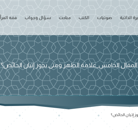
ة الذاتية
صوتيات
الكتب
مباحث
سؤال وجواب
فقه المرأ
المقال الخامس_علامة الطهر ومتى يجوز إتيان الحائض؟
 إتيان الحائض؟