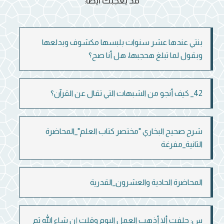
قد يعجبك أيضاً:
بنتي عندها عشر سنوات بلبسها مكشوف وبدلعها
وبقول لما تبلغ هحجبها، هل أنا صح؟
42_ كيف أنجو من الشبهات التي تقال عن القرآن؟
شرح صحيح البخاري "مختصر كتاب العلم"_المحاضرة
الثانية_مفرغة
المحاضرة الحادية والعشرون_القدرية
س: حلفت ألا أذهب العمل اليوم وقلت إن شاء الله ثم