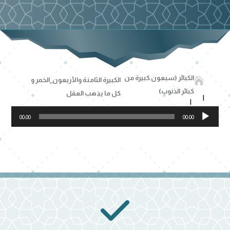
الكبائر (سبعون كبيرة من

الكبيرة الثامنة والأربعون_الخمر و
كبائر الذنوب)
كل ما يذهب العقل
مشغل
00:00
00:00
الصوت