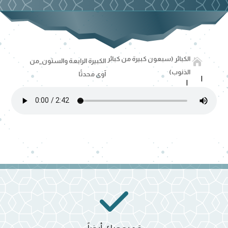
الكبائر (سبعون كبيرة من كبائر

الكبيرة الرابعة والستون_من
الذنوب)
آوى محدثًا