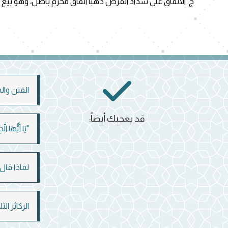
ج: الاتفاق على سداد القرض ذهبًا اتفاق محرم باطل، وهو بيع ال
الفتن وال
قد يعجبك أيضاً:
"يَا أَيُّهَا ا
لماذا قال الل
الركائز ال