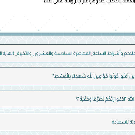
عملة بالذهب آجلا وهو غير جائز والله تعالى أعلم.
ملاحم وأشراط الساعة_المحاضرة السادسة والعشرون والأخيرة_ (نهاية ال
لَّذِينَ آمَنُوا كُونُوا قَوَّامِينَ لِلَّهِ شُهَدَاءَ بِالْقِسْطِ"
ه "ادْعُوا رَبَّكُمْ تَضَرُّعًا وَخُفْيَةً"؟
ثلاثة للسعادة