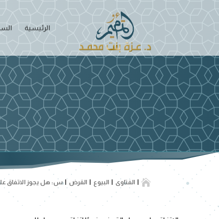
الرئيسية
السير

الفتاوى
البيوع
القرض
س: هل يجوز الاتفاق على