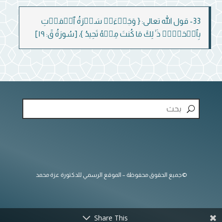
33- قول الله تعالى: { وَجَاۤءَتۡ سَكۡرَةُ ٱلۡمَوۡتِ
بِٱلۡحَقِّۖ ذَ ٰ⁠لِكَ مَا كُنتَ مِنۡهُ تَحِیدُ }، [سُورَةُ قٓ: ١٩]
©جميع الحقوق محفوظة – الموقع الرسمي للدكتورة عزة محمد
Share This