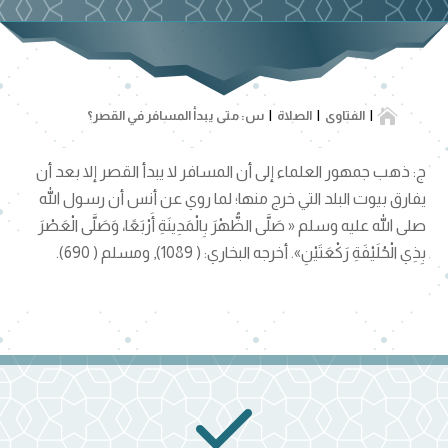

الفتاوى
الصلاة
س: متى يبدأ المسافر في القصر؟
ج: ذهب جمهور العلماء إلى أن المسافر لا يبدأ القصر إلا بعد أن
يفارق بيوت البلد التي خرج منها؛ لما روي عن أنس أن رسول الله
صلى الله عليه وسلم « صَلَّى الظُّهْرَ بِالْمَدِينَةِ أَرْبَعًا، وَصَلَّى الْعَصْرَ
بِذِي الْحُلَيْفَةِ رَكْعَتَيْنِ». أخرجه البخاري: ( 1089), ومسلم ( 690).