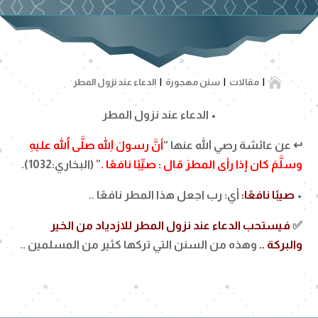

مقالات
سنن مهجورة
الدعاء عند نزول المطر
• الدعاء عند نزول المطر
↩️ عن عائشة رصي الله عنها “
أنَّ رسولَ اللهِ صلَّى اللهُ عليهِ
وسلَّمَ كان إذا رأى المطرَ قال : صيِّبًا نافعًا .
” (البخاري:1032).
•
صيبًا نافعًا:
أي: رب اجعل هذا المطر نافعًا ..
✅
فيستحب الدعاء عند نزول المطر للازدياد من الخير
والبركة ..
وهذه من السنن التي تركها كثير من المسلمين ..