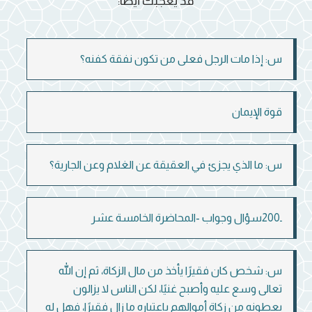
قد يعجبك أيضاً:
س: إذا مات الرجل فعلى من تكون نفقة كفنه؟
قوة الإيمان
س: ما الذي يجزئ في العقيقة عن الغلام وعن الجارية؟
ـ200سؤال وجواب -المحاضرة الخامسة عشر
س: شخص كان فقيرًا يأخذ من مال الزكاة، ثم إن الله
تعالى وسع عليه وأصبح غنيًا، لكن الناس لا يزالون
يعطونه من زكاة أموالهم باعتباره ما زال فقيرًا، فهل له