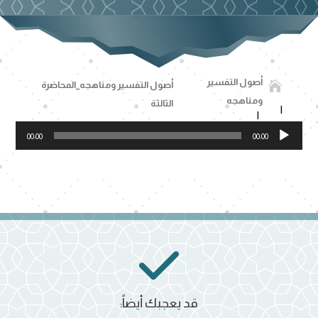
أصول التفسير

أصول التفسير ومناهجه_المحاضرة
ومناهجه
الثالثة
مشغل
00:00
00:00
الصوت
قد يعجبك أيضاً: